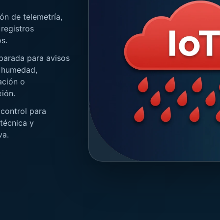
ón de telemetría,
 registros
s.
parada para avisos
 humedad,
ción o
ión.
 control para
 técnica y
va.