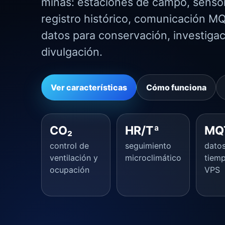
minas: estaciones de campo, senso
registro histórico, comunicación MQ
datos para conservación, investigac
divulgación.
Ver características
Cómo funciona
CO₂
HR/Tª
MQ
control de
seguimiento
dato
ventilación y
microclimático
tiemp
ocupación
VPS