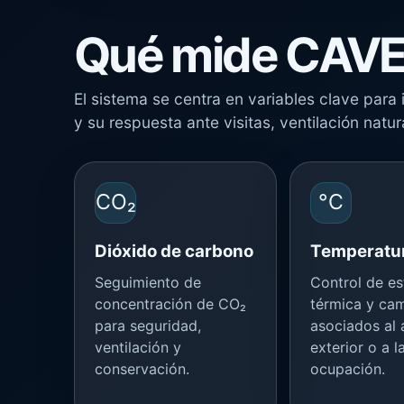
Qué mide CAV
El sistema se centra en variables clave para 
y su respuesta ante visitas, ventilación natur
CO₂
°C
Dióxido de carbono
Temperatu
Seguimiento de
Control de es
concentración de CO₂
térmica y ca
para seguridad,
asociados al
ventilación y
exterior o a l
conservación.
ocupación.