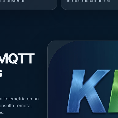
lta posterior.
infraestructura de red.
 MQTT
s
 telemetría en un
nsulta remota,
os.