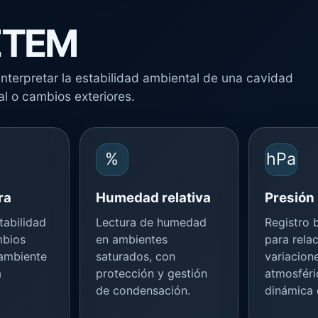
ETEM
interpretar la estabilidad ambiental de una cavidad
al o cambios exteriores.
%
hPa
ra
Humedad relativa
Presión
tabilidad
Lectura de humedad
Registro 
mbios
en ambientes
para rela
 ambiente
saturados, con
variacion
a
protección y gestión
atmosféri
de condensación.
dinámica 