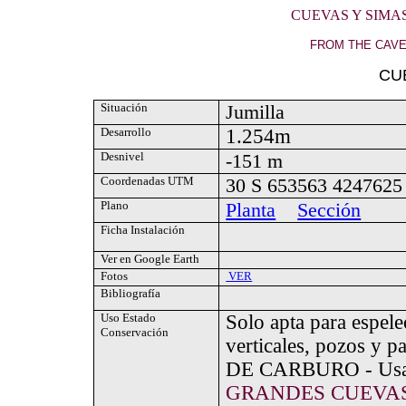
CUEVAS Y SIMA
FROM THE CAVE
CU
Situación
Jumilla
Desarrollo
1.254m
Desnivel
-151 m
Coordenadas UTM
30 S 653563 4247625
Plano
Planta
Sección
Ficha Instalación
Ver en Google Earth
Fotos
VER
Bibliografía
Uso Estado
Solo apta para espel
Conservación
verticales, pozos y 
DE CARBURO - Usar
GRANDES CUEVAS